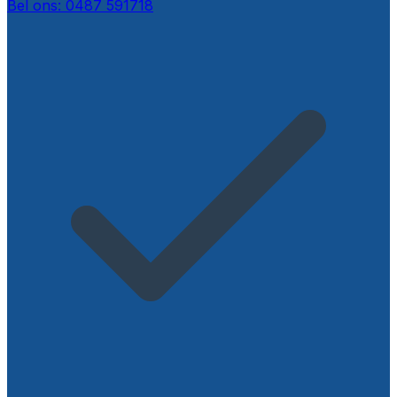
Bel ons
:
0487 591718