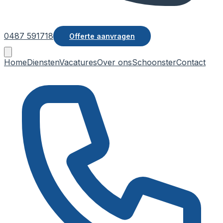
0487 591718
Offerte aanvragen
Home
Diensten
Vacatures
Over ons
Schoonster
Contact