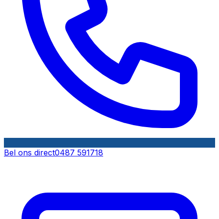
Bel ons direct
0487 591718