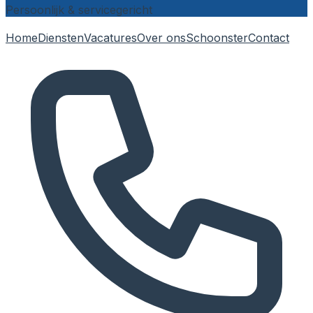
Persoonlijk & servicegericht
Home
Diensten
Vacatures
Over ons
Schoonster
Contact