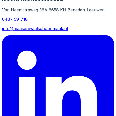
Van Heemstraweg 36A 6658 KH Beneden-Leeuwen
0487 591718
info@maasenwaalschoonmaak.nl