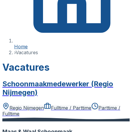
Home
›
Vacatures
Vacatures
Schoonmaakmedewerker (Regio
Nijmegen)
Regio Nijmegen
Fulltime / Parttime
Parttime /
Fulltime
Maas & Waal Schoonmaak